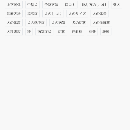
上下関係
中型犬
予防方法
口コミ
叱り方のしつけ
柴犬
治療方法
流涙症
犬のしつけ
犬のサイズ
犬の体長
犬の体高
犬の熱中症
犬の病気
犬の症状
犬の血統書
犬種図鑑
狆
病気症状
症状
純血種
豆柴
雑種