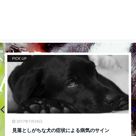
PICK UP
P
2017年7月24日
見落としがちな犬の症状による病気のサイン
知