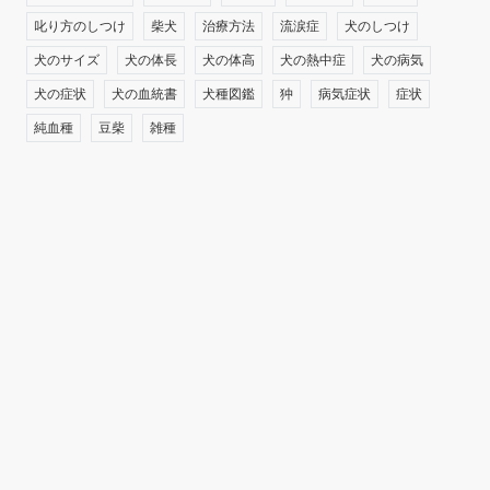
叱り方のしつけ
柴犬
治療方法
流涙症
犬のしつけ
犬のサイズ
犬の体長
犬の体高
犬の熱中症
犬の病気
犬の症状
犬の血統書
犬種図鑑
狆
病気症状
症状
純血種
豆柴
雑種