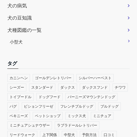
犬の病気
犬の豆知識
犬種図鑑の一覧
小型犬
タグ
カニンヘン
ゴールデンレトリバー
シルバーハーベスト
シーズー
スタンダード
ダックス
ダックスフンド
チワワ
トイプードル
ドッグフード
バーニーズマウンテンドッグ
パグ
ビションフリーゼ
フレンチブルドッグ
ブルドッグ
ペキニーズ
ペットショップ
ミックス犬
ミニチュア
ミニチュアシュナウザー
ラブラドールレトリバー
リードウォーク
上下関係
中型犬
予防方法
口コミ