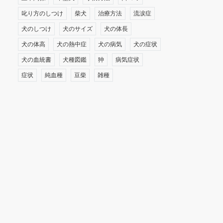
叱り方のしつけ
柴犬
治療方法
流涙症
犬のしつけ
犬のサイズ
犬の体長
犬の体高
犬の熱中症
犬の病気
犬の症状
犬の血統書
犬種図鑑
狆
病気症状
症状
純血種
豆柴
雑種