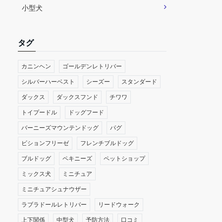
小型犬
タグ
カニンヘン
ゴールデンレトリバー
シルバーハーベスト
シーズー
スタンダード
ダックス
ダックスフンド
チワワ
トイプードル
ドッグフード
バーニーズマウンテンドッグ
パグ
ビションフリーゼ
フレンチブルドッグ
ブルドッグ
ペキニーズ
ペットショップ
ミックス犬
ミニチュア
ミニチュアシュナウザー
ラブラドールレトリバー
リードウォーク
上下関係
中型犬
予防方法
口コミ