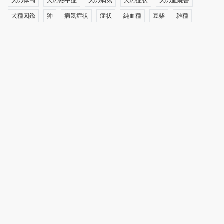
犬の体高
犬の熱中症
犬の病気
犬の症状
犬の血統書
犬種図鑑
狆
病気症状
症状
純血種
豆柴
雑種