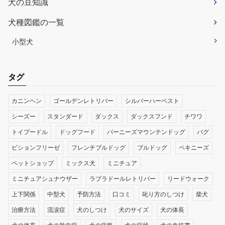
犬の豆知識
犬種図鑑の一覧
小型犬
タグ
カニンヘン
ゴールデンレトリバー
シルバーハーベスト
シーズー
スタンダード
ダックス
ダックスフンド
チワワ
トイプードル
ドッグフード
バーニーズマウンテンドッグ
パグ
ビションフリーゼ
フレンチブルドッグ
ブルドッグ
ペキニーズ
ペットショップ
ミックス犬
ミニチュア
ミニチュアシュナウザー
ラブラドールレトリバー
リードウォーク
上下関係
中型犬
予防方法
口コミ
叱り方のしつけ
柴犬
治療方法
流涙症
犬のしつけ
犬のサイズ
犬の体長