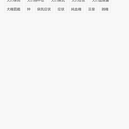
犬の体高
犬の熱中症
犬の病気
犬の症状
犬の血統書
犬種図鑑
狆
病気症状
症状
純血種
豆柴
雑種