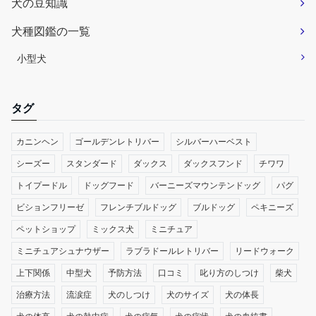
犬の豆知識
犬種図鑑の一覧
小型犬
タグ
カニンヘン
ゴールデンレトリバー
シルバーハーベスト
シーズー
スタンダード
ダックス
ダックスフンド
チワワ
トイプードル
ドッグフード
バーニーズマウンテンドッグ
パグ
ビションフリーゼ
フレンチブルドッグ
ブルドッグ
ペキニーズ
ペットショップ
ミックス犬
ミニチュア
ミニチュアシュナウザー
ラブラドールレトリバー
リードウォーク
上下関係
中型犬
予防方法
口コミ
叱り方のしつけ
柴犬
治療方法
流涙症
犬のしつけ
犬のサイズ
犬の体長