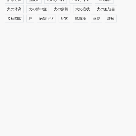
犬の体高
犬の熱中症
犬の病気
犬の症状
犬の血統書
犬種図鑑
狆
病気症状
症状
純血種
豆柴
雑種