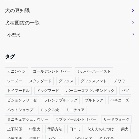
犬の豆知識
犬種図鑑の一覧
小型犬
タグ
カニンヘン
ゴールデンレトリバー
シルバーハーベスト
シーズー
スタンダード
ダックス
ダックスフンド
チワワ
トイプードル
ドッグフード
バーニーズマウンテンドッグ
パグ
ビションフリーゼ
フレンチブルドッグ
ブルドッグ
ペキニーズ
ペットショップ
ミックス犬
ミニチュア
ミニチュアシュナウザー
ラブラドールレトリバー
リードウォーク
上下関係
中型犬
予防方法
口コミ
叱り方のしつけ
柴犬
治療方法
流涙症
犬のしつけ
犬のサイズ
犬の体長