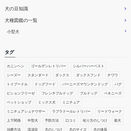
犬の豆知識
犬種図鑑の一覧
小型犬
タグ
カニンヘン
ゴールデンレトリバー
シルバーハーベスト
シーズー
スタンダード
ダックス
ダックスフンド
チワワ
トイプードル
ドッグフード
バーニーズマウンテンドッグ
パグ
ビションフリーゼ
フレンチブルドッグ
ブルドッグ
ペキニーズ
ペットショップ
ミックス犬
ミニチュア
ミニチュアシュナウザー
ラブラドールレトリバー
リードウォーク
上下関係
中型犬
予防方法
口コミ
叱り方のしつけ
柴犬
治療方法
流涙症
犬のしつけ
犬のサイズ
犬の体長