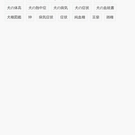
犬の体高
犬の熱中症
犬の病気
犬の症状
犬の血統書
犬種図鑑
狆
病気症状
症状
純血種
豆柴
雑種